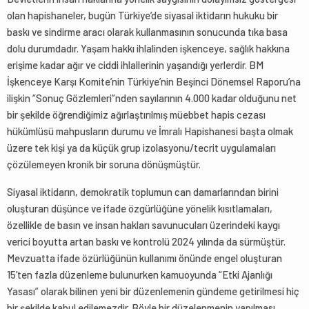
olan hapishaneler, bugün Türkiye’de siyasal iktidarın hukuku bir
baskı ve sindirme aracı olarak kullanmasının sonucunda tıka basa
dolu durumdadır. Yaşam hakkı ihlalinden işkenceye, sağlık hakkına
erişime kadar ağır ve ciddi ihlallerinin yaşandığı yerlerdir. BM
İşkenceye Karşı Komite’nin Türkiye’nin Beşinci Dönemsel Raporu’na
ilişkin “Sonuç Gözlemleri”nden sayılarının 4.000 kadar olduğunu net
bir şekilde öğrendiğimiz ağırlaştırılmış müebbet hapis cezası
hükümlüsü mahpusların durumu ve İmralı Hapishanesi başta olmak
üzere tek kişi ya da küçük grup izolasyonu/tecrit uygulamaları
çözülemeyen kronik bir soruna dönüşmüştür.
Siyasal iktidarın, demokratik toplumun can damarlarından birini
oluşturan düşünce ve ifade özgürlüğüne yönelik kısıtlamaları,
özellikle de basın ve insan hakları savunucuları üzerindeki kaygı
verici boyutta artan baskı ve kontrolü 2024 yılında da sürmüştür.
Mevzuatta ifade özürlüğünün kullanımı önünde engel oluşturan
15’ten fazla düzenleme bulunurken kamuoyunda “Etki Ajanlığı
Yasası” olarak bilinen yeni bir düzenlemenin gündeme getirilmesi hiç
bir şekilde kabul edilemezdir. Böyle bir düzelenmenin yapılması