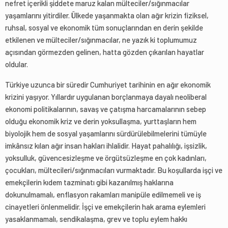
nefret içerikli şiddete maruz kalan mülteciler/sığınmacılar
yaşamlarını yitirdiler. Ülkede yaşanmakta olan ağır krizin fiziksel,
ruhsal, sosyal ve ekonomik tüm sonuçlarından en derin şekilde
etkilenen ve mülteciler/sığınmacılar, ne yazık ki toplumumuz
açısından görmezden gelinen, hatta gözden çıkarılan hayatlar
oldular.
Türkiye uzunca bir süredir Cumhuriyet tarihinin en ağır ekonomik
krizini yaşıyor. Yıllardır uygulanan borçlanmaya dayalı neoliberal
ekonomi politikalarının, savaş ve çatışma harcamalarının sebep
olduğu ekonomik kriz ve derin yoksullaşma, yurttaşların hem
biyolojik hem de sosyal yaşamlarını sürdürülebilmelerini tümüyle
imkânsız kılan ağır insan hakları ihlalidir. Hayat pahalılığı, işsizlik,
yoksulluk, güvencesizleşme ve örgütsüzleşme en çok kadınları,
çocukları, mültecileri/sığınmacıları vurmaktadır. Bu koşullarda işçi ve
emekçilerin kıdem tazminatı gibi kazanılmış haklarına
dokunulmamalı, enflasyon rakamları manipüle edilmemeli ve iş
cinayetleri önlenmelidir. İşçi ve emekçilerin hak arama eylemleri
yasaklanmamalı, sendikalaşma, grev ve toplu eylem hakkı