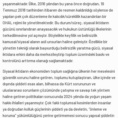
yaşanmaktadır. Ülke, 2016 yılından bu yana önce doğrudan, 19
Temmuz 2018 tarihinden itibaren de resmen kaldırıldığı söylense de
yapılan pek çok düzenleme ile kalıcılık/süreklilik kazandırılan bir
OHAL rejimi ile yönetilmektedir. Bu durum/süreç, siyasal iktidarın
gücünü sınırlandıran anayasacılık ve hukukun üstünlüğü ilkelerinin
terkedilmesine yol açmıştır. Böylelikle keyfilik ve belirsizlik
kamusal/siyasal alanın asli unsurları haline gelmiştir. Özellikle bir
yönetim tekniği olarak başvurduğu belirsizlik yaratma gücü, siyasal
iktidara erkini daha da merkezileştirip toplum üzerindeki baskı ve
kontrolünü arttırma olanağı sağlamaktadır.
Siyasal iktidarın ekonomiden toplum sağlığına ülkenin her meselesini
güvenlik sorunu haline getiren, toplumu kutuplaştıran, ülke içinde ve
dışında şiddeti esas alan, bilhassa da Kürt sorununun ve
uluslararası sorunların çözümünde çatışma ve savaşı tek yöntem
haline getiren politikaları sonucunda 2024 yılında da yoğun yaşam
hakkı ihlalleri yaşanmıştır. Çok faklı toplumsal kesimlerden insanlar
ya doğrudan kolluk güçlerinin şiddeti ya da devletin, “önleme ve
koruma” yükümlülüğünü yerine getirmemesi sonucu yapısal şiddetin