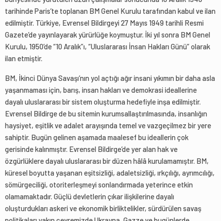
tarihinde Paris’te toplanan BM Genel Kurulu tarafından kabul ve ilan
edilmiştir. Türkiye, Evrensel Bildirgeyi 27 Mayıs 1949 tarihli Resmi
Gazete’de yayınlayarak yürürlüğe koymuştur. İki yıl sonra BM Genel
Kurulu, 1950’de “10 Aralık”ı, “Uluslararası İnsan Hakları Günü” olarak
ilan etmiştir.
BM, İkinci Dünya Savaşı’nın yol açtığı ağır insani yıkımın bir daha asla
yaşanmaması için, barış, insan hakları ve demokrasi ideallerine
dayalı uluslararası bir sistem oluşturma hedefiyle inşa edilmiştir.
Evrensel Bildirge de bu sitemin kurumsallaştırılmasında, insanlığın
haysiyet, eşitlik ve adalet arayışında temel ve vazgeçilmez bir yere
sahiptir. Bugün gelinen aşamada maalesef bu ideallerin çok
gerisinde kalınmıştır. Evrensel Bildirge’de yer alan hak ve
özgürlüklere dayalı uluslararası bir düzen hâlâ kurulamamıştır. BM,
küresel boyutta yaşanan eşitsizliği, adaletsizliği, ırkçılığı, ayrımcılığı,
sömürgeciliği, otoriterleşmeyi sonlandırmada yeterince etkin
olamamaktadır. Güçlü devletlerin çıkar ilişkilerine dayalı
oluşturdukları askeri ve ekonomik birliktelikler, sürdürülen savaş
politikaları yakın çevremizde Ukrayna, Gazze ve bugünlerde