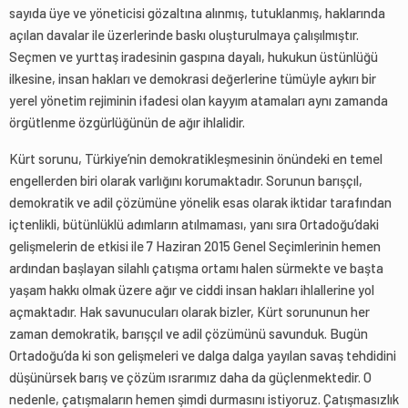
sayıda üye ve yöneticisi gözaltına alınmış, tutuklanmış, haklarında
açılan davalar ile üzerlerinde baskı oluşturulmaya çalışılmıştır.
Seçmen ve yurttaş iradesinin gaspına dayalı, hukukun üstünlüğü
ilkesine, insan hakları ve demokrasi değerlerine tümüyle aykırı bir
yerel yönetim rejiminin ifadesi olan kayyım atamaları aynı zamanda
örgütlenme özgürlüğünün de ağır ihlalidir.
Kürt sorunu, Türkiye’nin demokratikleşmesinin önündeki en temel
engellerden biri olarak varlığını korumaktadır. Sorunun barışçıl,
demokratik ve adil çözümüne yönelik esas olarak iktidar tarafından
içtenlikli, bütünlüklü adımların atılmaması, yanı sıra Ortadoğu’daki
gelişmelerin de etkisi ile 7 Haziran 2015 Genel Seçimlerinin hemen
ardından başlayan silahlı çatışma ortamı halen sürmekte ve başta
yaşam hakkı olmak üzere ağır ve ciddi insan hakları ihlallerine yol
açmaktadır. Hak savunucuları olarak bizler, Kürt sorununun her
zaman demokratik, barışçıl ve adil çözümünü savunduk. Bugün
Ortadoğu’da ki son gelişmeleri ve dalga dalga yayılan savaş tehdidini
düşünürsek barış ve çözüm ısrarımız daha da güçlenmektedir. O
nedenle, çatışmaların hemen şimdi durmasını istiyoruz. Çatışmasızlık