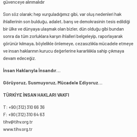
güvenceye alınmalıdır
Son söz olarak; hep vurguladığımız gibi, var oluş nedenleri hak
ihlallerinin son bulduğu, adalet, barış ve demokrasinin tesis edildiği
bir ülke ve dünyaya ulaşmak olan bizler, dün olduğu gibi bundan
sonra da tüm zorluklara karşın ihlalleri belgeleyip, raporlayarak
görünür kılmaya, böylelikle önlemeye, cezasızlıkla mücadele etmeye
ve insan haklarının kurucu değerlerine kararlılıkla sahip çıkmaya
devam edeceğiz.
İnsan Haklarıyla İnsandır…
Görüyoruz, Susmuyoruz, Mücadele Ediyoruz…
TÜRKİYE İNSAN HAKLARI VAKFI
T: +90 (312) 310 66 36
F: +90 (312) 310 64 63
tihv@tihv.org.tr
www.tihv.org.tr