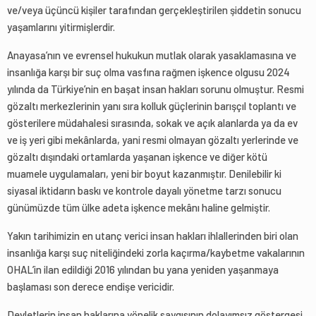
ve/veya üçüncü kişiler tarafından gerçekleştirilen şiddetin sonucu
yaşamlarını yitirmişlerdir.
Anayasa’nın ve evrensel hukukun mutlak olarak yasaklamasına ve
insanlığa karşı bir suç olma vasfına rağmen işkence olgusu 2024
yılında da Türkiye’nin en başat insan hakları sorunu olmuştur. Resmi
gözaltı merkezlerinin yanı sıra kolluk güçlerinin barışçıl toplantı ve
gösterilere müdahalesi sırasında, sokak ve açık alanlarda ya da ev
ve iş yeri gibi mekânlarda, yani resmi olmayan gözaltı yerlerinde ve
gözaltı dışındaki ortamlarda yaşanan işkence ve diğer kötü
muamele uygulamaları, yeni bir boyut kazanmıştır. Denilebilir ki
siyasal iktidarın baskı ve kontrole dayalı yönetme tarzı sonucu
günümüzde tüm ülke adeta işkence mekânı haline gelmiştir.
Yakın tarihimizin en utanç verici insan hakları ihlallerinden biri olan
insanlığa karşı suç niteliğindeki zorla kaçırma/kaybetme vakalarının
OHAL’in ilan edildiği 2016 yılından bu yana yeniden yaşanmaya
başlaması son derece endişe vericidir.
Devletlerin insan haklarına yönelik saygısının dolayımsız göstergesi