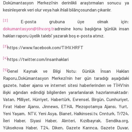
Dokümantasyon Merkezi’nin derinlikli araştırmaları sonucu ya
kesinleşerek veri olur veya hak ihlali bilânçosundan çıkarılır.
[2]
E-posta grubuna üye olmak için:
dokumantasyon@tihv.org.tr
adresine konu başlığına ‘günlük insan
hakları raporu üyelik talebi’ yazarak boş e-posta atınız.
[3]
https://www.facebook.com/TIHV.HRFT
[4]
https://twitter.com/insanhaklari
[5]
Genel Kaynak ve Bilgi Notu: Günlük İnsan Hakları
Raporu,Dokümantasyon Merkezi’nin her gün taradığı aşağıdaki
gazete, haber ajansı ve internet sitesi haberlerinden ve TİHV’nin
ilişki ağından edindiği bilgilerden yararlanılarak hazırlanmaktadır:
Vatan, Milliyet, Hürriyet, Habertürk, Evrensel, Birgün, Cumhuriyet,
Fırat Haber Ajansı, Jinnews, ETHA, Mezopotamya Ajansı, Yurt,
Yeni Yaşam, NTV, Yeni Asya, Bianet, Halkinsesi.tv, Cnnturk, Tr724,
İleri Haber, Siyasi Haber, Alınteri, Kızılbayrak, Sendika.org,
Yüksekova Haber, T24, Diken, Gazete Karınca, Gazete Duvar,