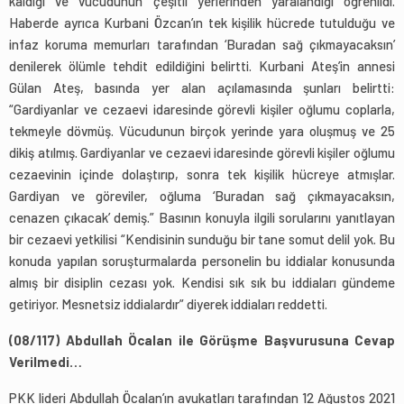
kaldığı ve vücudunun çeşitli yerlerinden yaralandığı öğrenildi.
Haberde ayrıca Kurbani Özcan’ın tek kişilik hücrede tutulduğu ve
infaz koruma memurları tarafından ‘Buradan sağ çıkmayacaksın’
denilerek ölümle tehdit edildiğini belirtti. Kurbani Ateş’in annesi
Gülan Ateş, basında yer alan açılamasında şunları belirtti:
“Gardiyanlar ve cezaevi idaresinde görevli kişiler oğlumu coplarla,
tekmeyle dövmüş. Vücudunun birçok yerinde yara oluşmuş ve 25
dikiş atılmış. Gardiyanlar ve cezaevi idaresinde görevli kişiler oğlumu
cezaevinin içinde dolaştırıp, sonra tek kişilik hücreye atmışlar.
Gardiyan ve göreviler, oğluma ‘Buradan sağ çıkmayacaksın,
cenazen çıkacak’ demiş.” Basının konuyla ilgili sorularını yanıtlayan
bir cezaevi yetkilisi “Kendisinin sunduğu bir tane somut delil yok. Bu
konuda yapılan soruşturmalarda personelin bu iddialar konusunda
almış bir disiplin cezası yok. Kendisi sık sık bu iddiaları gündeme
getiriyor. Mesnetsiz iddialardır” diyerek iddiaları reddetti.
(08/117) Abdullah Öcalan ile Görüşme Başvurusuna Cevap
Verilmedi…
PKK lideri Abdullah Öcalan’ın avukatları tarafından 12 Ağustos 2021