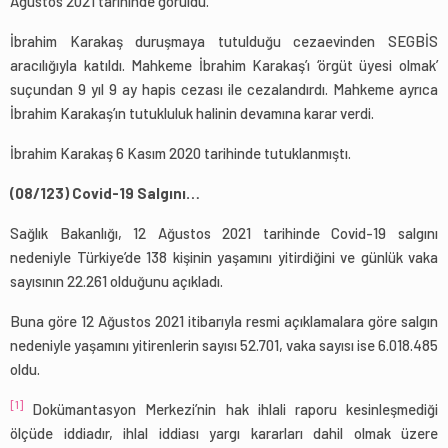
Ağustos 2021 tarihinde görüldü.
İbrahim Karakaş duruşmaya tutulduğu cezaevinden SEGBİS
aracılığıyla katıldı. Mahkeme İbrahim Karakaş’ı ‘örgüt üyesi olmak’
suçundan 9 yıl 9 ay hapis cezası ile cezalandırdı. Mahkeme ayrıca
İbrahim Karakaş’ın tutukluluk halinin devamına karar verdi.
İbrahim Karakaş 6 Kasım 2020 tarihinde tutuklanmıştı.
(08/123) Covid-19 Salgını…
Sağlık Bakanlığı, 12 Ağustos 2021 tarihinde Covid-19 salgını
nedeniyle Türkiye’de 138 kişinin yaşamını yitirdiğini ve günlük vaka
sayısının 22.261 olduğunu açıkladı.
Buna göre 12 Ağustos 2021 itibarıyla resmi açıklamalara göre salgın
nedeniyle yaşamını yitirenlerin sayısı 52.701, vaka sayısı ise 6.018.485
oldu.
[1]
Dokümantasyon Merkezi’nin hak ihlali raporu kesinleşmediği
ölçüde iddiadır, ihlal iddiası yargı kararları dahil olmak üzere