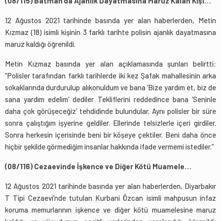
(08/115) Batman’da Ajanlık Dayatmasına Maruz Kalan Kişi…
12 Ağustos 2021 tarihinde basında yer alan haberlerden, Metin
Kızmaz (18) isimli kişinin 3 farklı tarihte polisin ajanlık dayatmasına
maruz kaldığı öğrenildi.
Metin Kızmaz basında yer alan açıklamasında şunları belirtti:
“Polisler tarafından farklı tarihlerde iki kez Şafak mahallesinin arka
sokaklarında durdurulup alıkonuldum ve bana ‘Bize yardım et, biz de
sana yardım edelim’ dediler Tekliflerini reddedince bana ‘Seninle
daha çok görüşeceğiz’ tehdidinde bulundular. Aynı polisler bir süre
sonra çalıştığım işyerine geldiler. Ellerinde telsizlerle içeri girdiler.
Sonra herkesin içerisinde beni bir köşeye çektiler. Beni daha önce
hiçbir şekilde görmediğim insanlar hakkında ifade vermemi istediler.”
(08/116) Cezaevinde İşkence ve Diğer Kötü Muamele…
12 Ağustos 2021 tarihinde basında yer alan haberlerden, Diyarbakır
T Tipi Cezaevi’nde tutulan Kurbani Özcan isimli mahpusun infaz
koruma memurlarının işkence ve diğer kötü muamelesine maruz