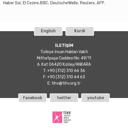
Haber Sol, El Cezire,BBC, DeutscheWelle, Reuters, AFP.
English
Kurdi
İLETİŞİM
Türkiye İnsan Hakları Vakfı
Mithatpaşa Caddesi No: 49/11
6. Kat 06420 Kızılay/ANKARA
T: +90 (312) 310 66 36
F: +90 (312) 310 64 63
E:
tihv@tihv.org.tr
facebook
twitter
youtube