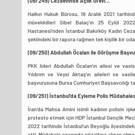
(09/249) Cezaevinde Açlık Grevi…
Halkın Hukuk Bürosu, 19 Aralık 2021 tarihin
müvekkilleri Sibel Balaç’ın 25 Eylül 202
Hastanesi’nden İstanbul Bakırköy Kadın Cez
şeklindeki bir rapora rağmen tek kişilik bir o
(09/250) Abdullah Öcalan ile Görüşme Başv
PKK lideri Abdullah Öcalan’ın ailesi ve vasi
Yıldırım ve Veysi Aktaş’ın aileleri ve vas
başvurusuna Bursa Cumhuriyet Başsavcılığı tar
(09/251) İstanbul’da Eyleme Polis Müdahale
İran’da Mahsa Amini isimli kadının polisin i
protesto etmek için HDP İstanbul Gençlik Mecl
2022 tarihinde İstanbul’un Beyoğlu ilçesindek
etti. Müdahale sırasında gözaltına alınan olmad