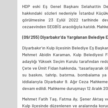
HDP eski Eş Genel Başkanı Selahattin D
hakkındaki sözleri nedeniyle İstanbul Küç
görülmesine 23 Eylül 2022 tarihinde dev
cezaevinden SEGBİS aracılığıyla katıldı. Mahk
(09/255) Diyarbakır’da Yargılanan Belediye E
Diyarbakır’ın Kulp ilçesinin Belediye Eş Başk
Mehmet Abidin Karaman, Kulp Belediyesi F
adaylığı Yüksek Seçim Kurulu tarafından red
Çete ve Ümit Fidan hakkında, ‘tasarlayarak öld
su baskını, tahrip, batırma, bombalama ya d
iddialarıyla Diyarbakır 9. Ağır Ceza Mahkeme
devam edildi. Mahkeme duruşmayı 12 Aralık 202
Mehmet Fatih Taş, Fatma Ay, Şener Aktaş ve
Kulp ilçesinde düzenlenen ve aralarında korucu