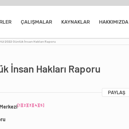
RLER
ÇALIŞMALAR
KAYNAKLAR
HAKKIMIZDA
ylül 2022 Günlük İnsan Hakları Raporu
ük İnsan Hakları Raporu
PAYLAŞ
[1]
[2]
[3]
[4]
[5]
 Merkezi
oru