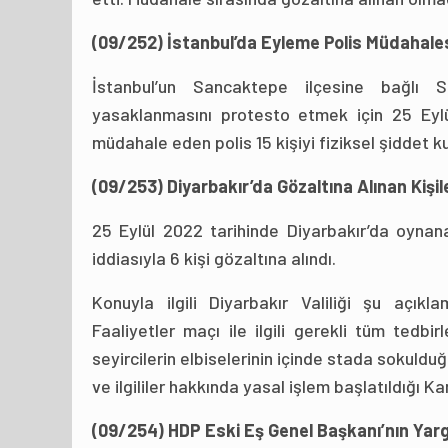
(09/252) İstanbul’da Eyleme Polis Müdahal
İstanbul’un Sancaktepe ilçesine bağlı S
yasaklanmasını protesto etmek için 25 Eylü
müdahale eden polis 15 kişiyi fiziksel şiddet ku
(09/253) Diyarbakır’da Gözaltına Alınan Kişi
25 Eylül 2022 tarihinde Diyarbakır’da oyna
iddiasıyla 6 kişi gözaltına alındı.
Konuyla ilgili Diyarbakır Valiliği şu açık
Faaliyetler maçı ile ilgili gerekli tüm tedbi
seyircilerin elbiselerinin içinde stada sokuld
ve ilgililer hakkında yasal işlem başlatıldığı 
(09/254) HDP Eski Eş Genel Başkanı’nın Yar