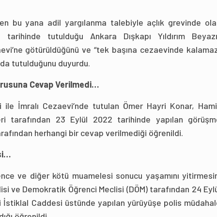
den bu yana adil yargılanma talebiyle açlık grevinde ola
2 tarihinde tutulduğu Ankara Dışkapı Yıldırım Beyazı
aevi’ne götürüldüğünü ve “tek başına cezaevinde kalamaz
dada tutulduğunu duyurdu.
urusuna Cevap Verilmedi…
si ile İmralı Cezaevi’nde tutulan Ömer Hayri Konar, Hami
ileri tarafından 23 Eylül 2022 tarihinde yapılan görüşm
afından herhangi bir cevap verilmediği öğrenildi.
si…
şkence ve diğer kötü muamelesi sonucu yaşamını yitirmesi
isi ve Demokratik Öğrenci Meclisi (DÖM) tarafından 24 Eyl
i İstiklal Caddesi üstünde yapılan yürüyüşe polis müdaha
ığı öğrenildi.