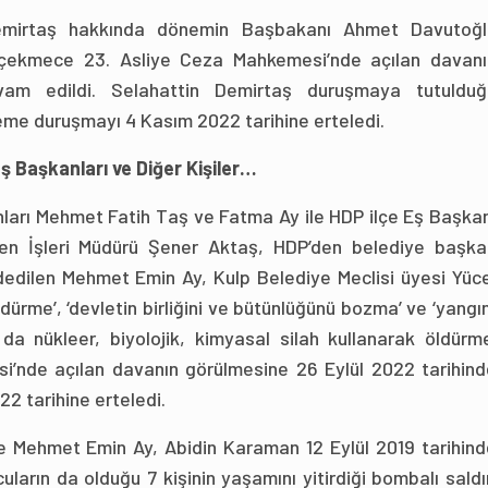
emirtaş hakkında dönemin Başbakanı Ahmet Davutoğl
ükçekmece 23. Asliye Ceza Mahkemesi’nde açılan davanı
am edildi. Selahattin Demirtaş duruşmaya tutulduğ
eme duruşmayı 4 Kasım 2022 tarihine erteledi.
ş Başkanları ve Diğer Kişiler…
anları Mehmet Fatih Taş ve Fatma Ay ile HDP ilçe Eş Başka
en İşleri Müdürü Şener Aktaş, HDP’den belediye başka
dedilen Mehmet Emin Ay, Kulp Belediye Meclisi üyesi Yüce
ürme’, ‘devletin birliğini ve bütünlüğünü bozma’ ve ‘yangı
a nükleer, biyolojik, kimyasal silah kullanarak öldürme
si’nde açılan davanın görülmesine 26 Eylül 2022 tarihind
2 tarihine erteledi.
 Mehmet Emin Ay, Abidin Karaman 12 Eylül 2019 tarihind
ların da olduğu 7 kişinin yaşamını yitirdiği bombalı saldı