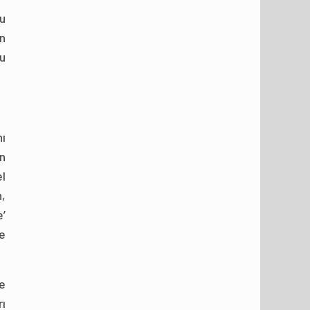
u
n
u
nı
n
l
n,
’
e
e
rı