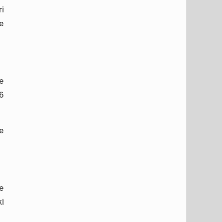
ri
e
e
6
me
e
i