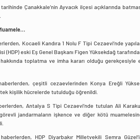
 tarihinde Çanakkale’nin Ayvacık ilçesi açıklarında batma
.
ü Muamele…
rlerden, Kocaeli Kandıra 1 Nolu F Tipi Cezaevi’nde yapıl
isi (HDP) eski Eş Genel Başkanı Figen Yüksekdağ tarafınd
na, hakkında toplatma ve imha kararı olduğu gerekçesiyle 
aberlerden, çeşitli cezaevlerinden Konya Ereğli Yükse
ek kişilik hücrelerde tutulduğu öğrenildi.
berlerden, Antalya S Tipi Cezaevi’nde tutulan Ali Karaku
görevli jandarmaların işkence ve diğer kötü muamelesin
i.
aberlerden, HDP Diyarbakır Milletvekili Semra Güzel’i