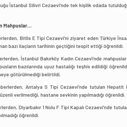
duğu İstanbul Silivri Cezaevi’nde tek kişilik odada tutuldu
en Mahpuslar…
lerden, Bitlis E Tipi Cezaevi’ni ziyaret eden Türkiye İns
n bazı ilaçların tarihinin geçtiğini tespit ettiği öğrenildi.
berlerden, İstanbul Bakırköy Kadın Cezaevi’nde mahpuslar
sların bazılarında uyuz hastalığı teşhis edildiği öğrenild
ye götürülmediği belirtildi.
aberlerden, Antalya S Tipi Cezaevi’nde tutulan Hepatit 
düzenli verilmediği, hastane sevkinin yapılmadığı öğrenildi.
lerden, Diyarbakır 1 Nolu F Tipi Kapalı Cezaevi’nde tutul
lmadığı öğrenildi.