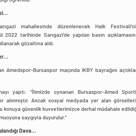
esi…
arıgazi mahallesinde düzenlenecek Halk Festivali’ni
l 2022 tarihinde Sarıgazi’de yapılan basın açıklamasın
llanarak gözaltına aldı.
ler…
nan Amedspor-Bursaspor maçında IKBY bayrağını açtıklar
lamayı yaptı: “İlimizde oynanan Bursaspor-Amed Sporti
rler alınmıştır. Ancak sosyal medyada yer alan görseller
uğu konuya güvenlik kuvvetlerimizce derhal müdahale edildi
Kamuoyuna saygıyla duyurulur.”
gılandığı Dava…