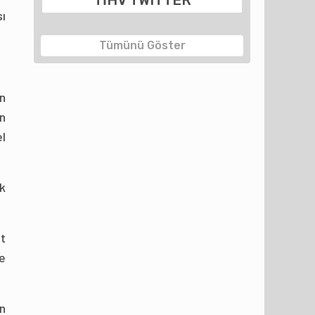
sı
Tümünü Göster
an
an
el
k
t
e
n