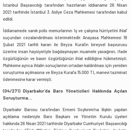
İstanbul Başsavcılığı tarafından hazırlanan iddianame 26 Nisan
2021 tarihinde İstanbul 3. Asliye Ceza Mahkemesi tarafından kabul
edildi.
İddianamede sanık polis memurlarının ‘iş ve çalışma hürriyetini ihlal’
suçundan cezalandırılması istenmektedir. Anayasa Mahkemesi 18
Şubat 2021 tarihli kararı ile Beyza Kural’ın bireysel başvurusu
üzerine insan haysiyetiyle bağdaşmayan muamele yasağının, ifade
özgürlüğünün ve basın özgürlüğünün ihlal edildiğine hükmetmişti.
Mahkeme ayrıca ihlalin sonuçlarının ortadan kaldırılması için yeniden
soruşturma açılmasına ve Beyza Kural’a 15.000 TL manevi tazminat
ödenmesine karar vermişti.
(04/271) Diyarbakır’da Baro Yöneticileri Hakkında Açılan
Soruşturma…
Diyarbakır Barosu tarafından Ermeni Soykırımı’na ilişkin yapılan
açıklama nedeniyle Baro Başkanı ve Yönetim Kurulu üyeleri
hakkında 26 Nisan 2021 tarihinde Diyarbakır Cumhuriyet Başsavcılığı