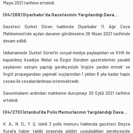
Mayıs 2021 tarihine erteledi.
(04/269) Diyarbakır’da Gazetecinin Yargılandığı Dava…
Gazeteci Durket Süren hakkında Diyarbakır 11. Ağır Ceza
Mahkemesi’nde açılan davanın görülmesine 26 Nisan 2021 tarihinde
devam edildi.
İddianamede Durket Süren’in sosyal medya paylaşımları ve KHK ile
kapatılmış Azadiya Welat ve Özgür Gündem gazetelerinin yasaklı
sayılarının satışını yaptığı gerekçesiyle ‘örgüte yardım etmek’ ve
‘örgüt propagandası yapmak’ suçlarından 1 yıldan 8 yıla kadar hapis
cezası ile cezalandırılması istenmektedir.
Savunmaların ardından mahkeme duruşmayı 20 Eylül 2021 tarihine
erteledi.
(04/270) İstanbul’da Polis Memurlarının Yargılandığı Dava…
K. A., N. D., Y. Ş. isimli 3 polis memuru hakkında gazeteci Beyza
Kural’a haber takibi sırasında şiddet uyguladıkları gerekçesiyle