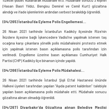
fiziksel şiddet kullanarak müdahale etti. Müdahale sonucu 3 kişinin
(Hasan Basri Yıldız, Bengisu Demirel ve Cemil Kurt) gözaltına
alındığı ve ifade işlemlerinin ardından serbest bırakıldığı öğrenildi.
(04/265) İstanbul’da Eyleme Polis Engellemesi…
26 Nisan 2021 tarihinde İstanbul’un Kadıköy ilçesinde Rize’nin
İkizdere ilçesine bağlı İşkencedere Vadisi’ne yapılmak istenen taş
ocağına karşı çıkanlara yönelik polis müdahalesini protesto etmek
için yapılmak istenen basın açıklamasına polis tarafından izin
verilmedi. Engelleme üzerine basın açıklaması Cumhuriyet Halk
Partisi (CHP) Kadıköy ilçe binansın içinde yapıldı.
(04/266) İstanbul’da Eyleme Polis Müdahalesi…
26 Nisan 2021 tarihinde İstanbul Şişli Etfal Hastanesi önünde
Halkevi üyeleri tarafından yapılan “Aşıda patent kaldırılsın” talebiyle
yapılan basın açıklamasına polis müdahale etti. Müdahale sonucu
gözaltına alınan olmadığı öğrenildi.
(04/267) Diyarbakır’da Gözaltına alınan Belediye Meclisi