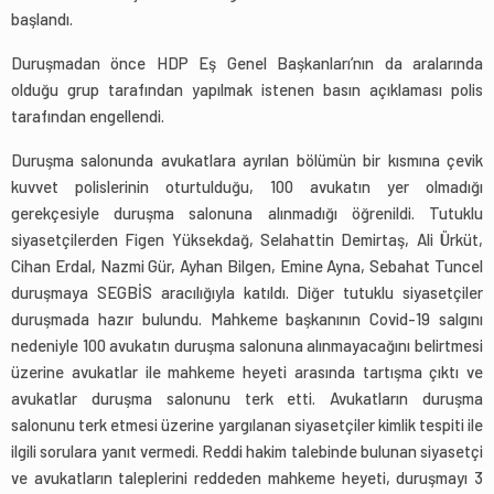
başlandı.
Duruşmadan önce HDP Eş Genel Başkanları’nın da aralarında
olduğu grup tarafından yapılmak istenen basın açıklaması polis
tarafından engellendi.
Duruşma salonunda avukatlara ayrılan bölümün bir kısmına çevik
kuvvet polislerinin oturtulduğu, 100 avukatın yer olmadığı
gerekçesiyle duruşma salonuna alınmadığı öğrenildi. Tutuklu
siyasetçilerden Figen Yüksekdağ, Selahattin Demirtaş, Ali Ürküt,
Cihan Erdal, Nazmi Gür, Ayhan Bilgen, Emine Ayna, Sebahat Tuncel
duruşmaya SEGBİS aracılığıyla katıldı. Diğer tutuklu siyasetçiler
duruşmada hazır bulundu. Mahkeme başkanının Covid-19 salgını
nedeniyle 100 avukatın duruşma salonuna alınmayacağını belirtmesi
üzerine avukatlar ile mahkeme heyeti arasında tartışma çıktı ve
avukatlar duruşma salonunu terk etti. Avukatların duruşma
salonunu terk etmesi üzerine yargılanan siyasetçiler kimlik tespiti ile
ilgili sorulara yanıt vermedi. Reddi hakim talebinde bulunan siyasetçi
ve avukatların taleplerini reddeden mahkeme heyeti, duruşmayı 3