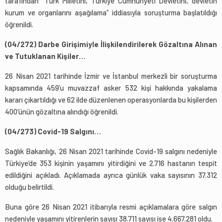
tarafından “Türk Milletini, Türkiye Cumhuriyeti Devletini, devletin
kurum ve organlarını aşağılama” iddiasıyla soruşturma başlatıldığı
öğrenildi.
(04/272) Darbe Girişimiyle İlişkilendirilerek Gözaltına Alınan
ve Tutuklanan Kişiler…
26 Nisan 2021 tarihinde İzmir ve İstanbul merkezli bir soruşturma
kapsamında 459’u muvazzaf asker 532 kişi hakkında yakalama
kararı çıkartıldığı ve 62 ilde düzenlenen operasyonlarda bu kişilerden
400’ünün gözaltına alındığı öğrenildi.
(04/273) Covid-19 Salgını…
Sağlık Bakanlığı, 26 Nisan 2021 tarihinde Covid-19 salgını nedeniyle
Türkiye’de 353 kişinin yaşamını yitirdiğini ve 2.716 hastanın tespit
edildiğini açıkladı. Açıklamada ayrıca günlük vaka sayısının 37.312
olduğu belirtildi.
Buna göre 26 Nisan 2021 itibarıyla resmi açıklamalara göre salgın
nedeniyle yaşamını yitirenlerin sayısı 38.711 sayısı ise 4.667.281 oldu.