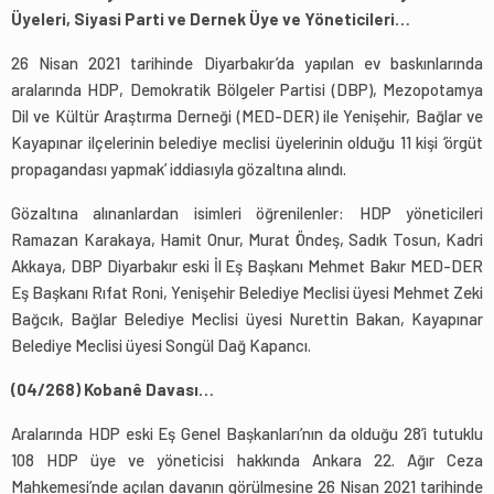
Üyeleri, Siyasi Parti ve Dernek Üye ve Yöneticileri…
26 Nisan 2021 tarihinde Diyarbakır’da yapılan ev baskınlarında
aralarında HDP, Demokratik Bölgeler Partisi (DBP), Mezopotamya
Dil ve Kültür Araştırma Derneği (MED-DER) ile Yenişehir, Bağlar ve
Kayapınar ilçelerinin belediye meclisi üyelerinin olduğu 11 kişi ‘örgüt
propagandası yapmak’ iddiasıyla gözaltına alındı.
Gözaltına alınanlardan isimleri öğrenilenler: HDP yöneticileri
Ramazan Karakaya, Hamit Onur, Murat Öndeş, Sadık Tosun, Kadri
Akkaya, DBP Diyarbakır eski İl Eş Başkanı Mehmet Bakır MED-DER
Eş Başkanı Rıfat Roni, Yenişehir Belediye Meclisi üyesi Mehmet Zeki
Bağcık, Bağlar Belediye Meclisi üyesi Nurettin Bakan, Kayapınar
Belediye Meclisi üyesi Songül Dağ Kapancı.
(04/268) Kobanê Davası…
Aralarında HDP eski Eş Genel Başkanları’nın da olduğu 28’i tutuklu
108 HDP üye ve yöneticisi hakkında Ankara 22. Ağır Ceza
Mahkemesi’nde açılan davanın görülmesine 26 Nisan 2021 tarihinde