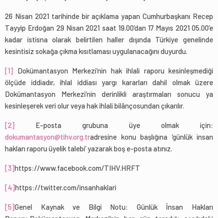
26 Nisan 2021 tarihinde bir açıklama yapan Cumhurbaşkanı Recep
Tayyip Erdoğan 29 Nisan 2021 saat 19.00’dan 17 Mayıs 2021 05.00’e
kadar istisna olarak belirtilen haller dışında Türkiye genelinde
kesintisiz sokağa çıkma kısıtlaması uygulanacağını duyurdu.
[1]
Dokümantasyon Merkezi’nin hak ihlali raporu kesinleşmediği
ölçüde iddiadır, ihlal iddiası yargı kararları dahil olmak üzere
Dokümantasyon Merkezi’nin derinlikli araştırmaları sonucu ya
kesinleşerek veri olur veya hak ihlali bilânçosundan çıkarılır.
[2]
E-posta grubuna üye olmak için:
dokumantasyon@tihv.org.tr
adresine konu başlığına ‘günlük insan
hakları raporu üyelik talebi’ yazarak boş e-posta atınız.
[3]
https://www.facebook.com/TIHV.HRFT
[4]
https://twitter.com/insanhaklari
[5]
Genel Kaynak ve Bilgi Notu: Günlük İnsan Hakları