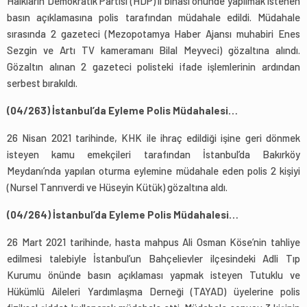
Halkların Demokratik Partisi (HDP) il binası önünde yapılmak istenen
basın açıklamasına polis tarafından müdahale edildi. Müdahale
sırasında 2 gazeteci (Mezopotamya Haber Ajansı muhabiri Enes
Sezgin ve Artı TV kameramanı Bilal Meyveci) gözaltına alındı.
Gözaltın alınan 2 gazeteci polisteki ifade işlemlerinin ardından
serbest bırakıldı.
(04/263) İstanbul’da Eyleme Polis Müdahalesi…
26 Nisan 2021 tarihinde, KHK ile ihraç edildiği işine geri dönmek
isteyen kamu emekçileri tarafından İstanbul’da Bakırköy
Meydanı’nda yapılan oturma eylemine müdahale eden polis 2 kişiyi
(Nursel Tanrıverdi ve Hüseyin Kütük) gözaltına aldı.
(04/264) İstanbul’da Eyleme Polis Müdahalesi…
26 Mart 2021 tarihinde, hasta mahpus Ali Osman Köse’nin tahliye
edilmesi talebiyle İstanbul’un Bahçelievler ilçesindeki Adli Tıp
Kurumu önünde basın açıklaması yapmak isteyen Tutuklu ve
Hükümlü Aileleri Yardımlaşma Derneği (TAYAD) üyelerine polis