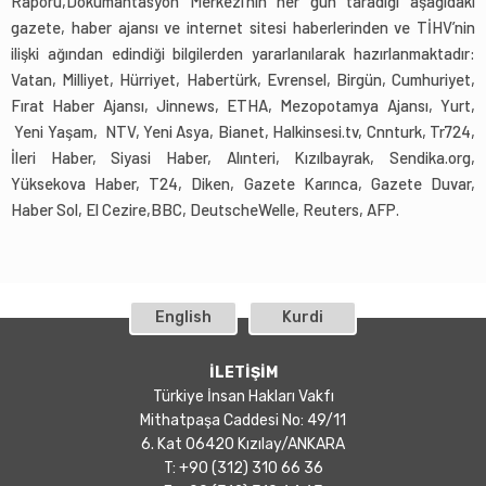
Raporu,Dokümantasyon Merkezi’nin her gün taradığı aşağıdaki
gazete, haber ajansı ve internet sitesi haberlerinden ve TİHV’nin
ilişki ağından edindiği bilgilerden yararlanılarak hazırlanmaktadır:
Vatan, Milliyet, Hürriyet, Habertürk, Evrensel, Birgün, Cumhuriyet,
Fırat Haber Ajansı, Jinnews, ETHA, Mezopotamya Ajansı, Yurt,
Yeni Yaşam, NTV, Yeni Asya, Bianet, Halkinsesi.tv, Cnnturk, Tr724,
İleri Haber, Siyasi Haber, Alınteri, Kızılbayrak, Sendika.org,
Yüksekova Haber, T24, Diken, Gazete Karınca, Gazete Duvar,
Haber Sol, El Cezire,BBC, DeutscheWelle, Reuters, AFP.
English
Kurdi
İLETİŞİM
Türkiye İnsan Hakları Vakfı
Mithatpaşa Caddesi No: 49/11
6. Kat 06420 Kızılay/ANKARA
T: +90 (312) 310 66 36