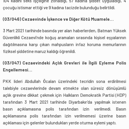
104 kadını seks işçiliğine zorladığı, 57 kadına şiddet uyguladığı, 4
çocuğu istismar ettiği ve 9 kadına tacizde bulunduğu belirtildi.
(03/046) Cezaevinde İşkence ve Diğer Kötü Muamele…
3 Mart 2021 tarihinde basında yer alan haberlerden, Batman Yüksek
Güvenlikli Cezaevi’nde koğuş aramaları sırasında kişisel eşyalarının
dağıtılmasına karşı çıkan mahpusların infaz koruma memurlarının
fiziksel şiddetine maruz kaldığı öğrenildi.
(03/047) Cezaevindeki Açlık Grevleri ile İlgili Eyleme Polis
Engellemesi…
PKK lideri Abdullah Öcalan üzerindeki tecridin sona erdirilmesi
talebiyle cezaevlerinde devam etmekte olan süresiz dönüşümlü
açlık grevine dikkat çekmek için Halkların Demokratik Partisi (HDP)
tarafından 3 Mart 2021 tarihinde Diyarbakır’da yapılmak istenen
basın açıklamasına polis tarafından izin verilmedi. Basın
açıklamasına polis tarafından izin verilmemesi üzerine basın
açıklaması için gelenler bulundukları yerde oturma eylemi yaptı.