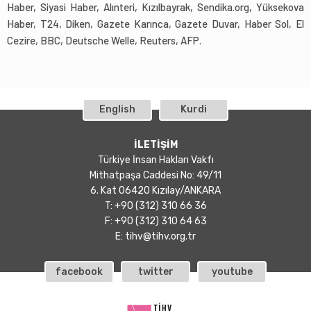
Haber, Siyasi Haber, Alınteri, Kızılbayrak, Sendika.org, Yüksekova
Haber, T24, Diken, Gazete Karınca, Gazete Duvar, Haber Sol, El
Cezire, BBC, Deutsche Welle, Reuters, AFP.
English
Kurdi
İLETİŞİM
Türkiye İnsan Hakları Vakfı
Mithatpaşa Caddesi No: 49/11
6. Kat 06420 Kızılay/ANKARA
T: +90 (312) 310 66 36
F: +90 (312) 310 64 63
E:
tihv@tihv.org.tr
facebook
twitter
youtube