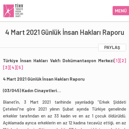
MENÜ
4 Mart 2021 Günlük İnsan Hakları Raporu
PAYLAŞ
Türkiye İnsan Hakları Vakfı Dokümantasyon Merkezi
[1]
[2]
[3]
[4]
[5]
4 Mart 2021 Günlük İnsan Hakları Raporu
(03/045) Kadın Cinayetleri…
Bianet’in, 3 Mart 2021 tarihinde yayınladığı “Erkek Şiddeti
Çetelesi”ne göre 2021 yılının Şubat ayında Türkiye genelinde
erkekler tarafından en az 33 kadın ve en az 1 çocuk öldürüldü.
Açıklamada ayrıca erkeklerin en az 12 kadına tecavüz ettiği, en az