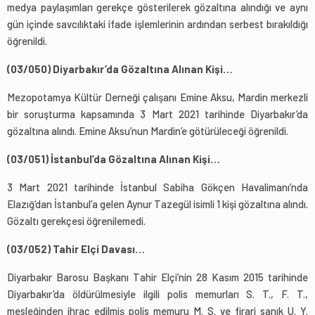
medya paylaşımları gerekçe gösterilerek gözaltına alındığı ve aynı
gün içinde savcılıktaki ifade işlemlerinin ardından serbest bırakıldığı
öğrenildi.
(03/050) Diyarbakır’da Gözaltına Alınan Kişi…
Mezopotamya Kültür Derneği çalışanı Emine Aksu, Mardin merkezli
bir soruşturma kapsamında 3 Mart 2021 tarihinde Diyarbakır’da
gözaltına alındı. Emine Aksu’nun Mardin’e götürüleceği öğrenildi.
(03/051) İstanbul’da Gözaltına Alınan Kişi…
3 Mart 2021 tarihinde İstanbul Sabiha Gökçen Havalimanı’nda
Elazığ’dan İstanbul’a gelen Aynur Tazegül isimli 1 kişi gözaltına alındı.
Gözaltı gerekçesi öğrenilemedi.
(03/052) Tahir Elçi Davası…
Diyarbakır Barosu Başkanı Tahir Elçi’nin 28 Kasım 2015 tarihinde
Diyarbakır’da öldürülmesiyle ilgili polis memurları S. T., F. T.,
mesleğinden ihraç edilmiş polis memuru M. S. ve firari sanık U. Y.