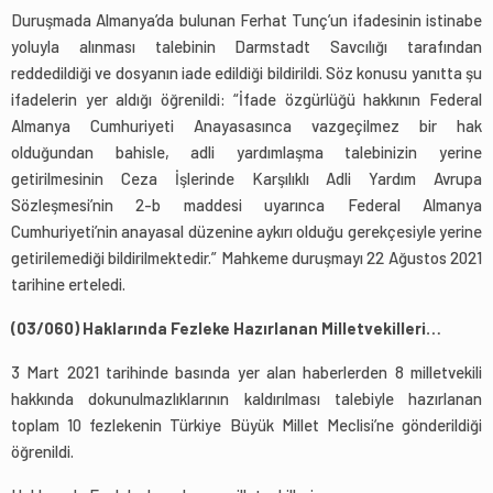
Duruşmada Almanya’da bulunan Ferhat Tunç’un ifadesinin istinabe
yoluyla alınması talebinin Darmstadt Savcılığı tarafından
reddedildiği ve dosyanın iade edildiği bildirildi. Söz konusu yanıtta şu
ifadelerin yer aldığı öğrenildi: “İfade özgürlüğü hakkının Federal
Almanya Cumhuriyeti Anayasasınca vazgeçilmez bir hak
olduğundan bahisle, adli yardımlaşma talebinizin yerine
getirilmesinin Ceza İşlerinde Karşılıklı Adli Yardım Avrupa
Sözleşmesi’nin 2-b maddesi uyarınca Federal Almanya
Cumhuriyeti’nin anayasal düzenine aykırı olduğu gerekçesiyle yerine
getirilemediği bildirilmektedir.” Mahkeme duruşmayı 22 Ağustos 2021
tarihine erteledi.
(03/060) Haklarında Fezleke Hazırlanan Milletvekilleri…
3 Mart 2021 tarihinde basında yer alan haberlerden 8 milletvekili
hakkında dokunulmazlıklarının kaldırılması talebiyle hazırlanan
toplam 10 fezlekenin Türkiye Büyük Millet Meclisi’ne gönderildiği
öğrenildi.