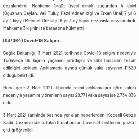
cezalandırdı. Mahkeme ‘örgüt üyesi olmak’ suçundan 4 kişiyi
(Oğuzhan Ceylan, Veli Tuluy, Fazıl Adnan İzgi ve Erkan Ünal) 7 yıl 6
ay, 1 kişiyi (Mehmet Gökkılıç) 6 yıl 3 ay hapis cezasıyla cezalandırdı.
Mahkeme 3 kişinin ise beraatına hükmetti.
(03/064) Covid-19 Salgını…
Sağlık Bakanlığı, 3 Mart 2021 tarihinde Covid-19 salgını nedeniyle
Türkiye’de 65 kişinin yaşamını yitirdiğini ve 689 hastanın tespit
edildiğini açıkladı. Açıklamada ayrıca günlük vaka sayısının 11.520
olduğu belirtildi.
Buna göre 3 Mart 2021 itibarıyla resmi açıklamalara göre salgın
nedeniyle yaşamını yitirenlerin sayısı 28.771 vaka sayısı ise 2.734.836
oldu.
3 Mart 2021 tarihinde basında yer alan haberlerden, Kocaeli Gebze
Kadın Cezaevi’nde tutulan 9 mahpusun Covid-19 testlerinin pozitif
çıktığı öğrenildi.