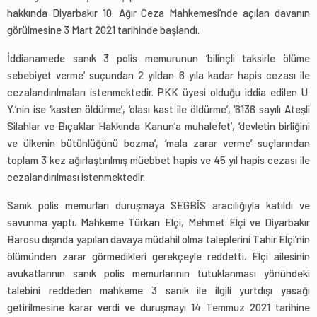
hakkında Diyarbakır 10. Ağır Ceza Mahkemesi’nde açılan davanın
görülmesine 3 Mart 2021 tarihinde başlandı.
İddianamede sanık 3 polis memurunun ‘bilinçli taksirle ölüme
sebebiyet verme’ suçundan 2 yıldan 6 yıla kadar hapis cezası ile
cezalandırılmaları istenmektedir. PKK üyesi olduğu iddia edilen U.
Y.’nin ise ‘kasten öldürme’, ‘olası kast ile öldürme’, ‘6136 sayılı Ateşli
Silahlar ve Bıçaklar Hakkında Kanun’a muhalefet’, ‘devletin birliğini
ve ülkenin bütünlüğünü bozma’, ‘mala zarar verme’ suçlarından
toplam 3 kez ağırlaştırılmış müebbet hapis ve 45 yıl hapis cezası ile
cezalandırılması istenmektedir.
Sanık polis memurları duruşmaya SEGBİS aracılığıyla katıldı ve
savunma yaptı. Mahkeme Türkan Elçi, Mehmet Elçi ve Diyarbakır
Barosu dışında yapılan davaya müdahil olma taleplerini Tahir Elçi’nin
ölümünden zarar görmedikleri gerekçeyle reddetti. Elçi ailesinin
avukatlarının sanık polis memurlarının tutuklanması yönündeki
talebini reddeden mahkeme 3 sanık ile ilgili yurtdışı yasağı
getirilmesine karar verdi ve duruşmayı 14 Temmuz 2021 tarihine