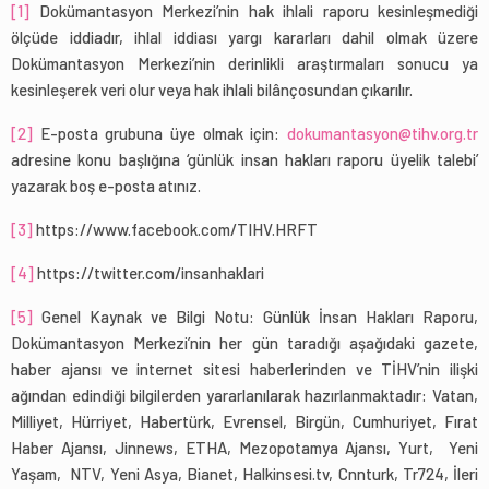
[1]
Dokümantasyon Merkezi’nin hak ihlali raporu kesinleşmediği
ölçüde iddiadır, ihlal iddiası yargı kararları dahil olmak üzere
Dokümantasyon Merkezi’nin derinlikli araştırmaları sonucu ya
kesinleşerek veri olur veya hak ihlali bilânçosundan çıkarılır.
[2]
E-posta grubuna üye olmak için:
dokumantasyon@tihv.org.tr
adresine konu başlığına ‘günlük insan hakları raporu üyelik talebi’
yazarak boş e-posta atınız.
[3]
https://www.facebook.com/TIHV.HRFT
[4]
https://twitter.com/insanhaklari
[5]
Genel Kaynak ve Bilgi Notu: Günlük İnsan Hakları Raporu,
Dokümantasyon Merkezi’nin her gün taradığı aşağıdaki gazete,
haber ajansı ve internet sitesi haberlerinden ve TİHV’nin ilişki
ağından edindiği bilgilerden yararlanılarak hazırlanmaktadır: Vatan,
Milliyet, Hürriyet, Habertürk, Evrensel, Birgün, Cumhuriyet, Fırat
Haber Ajansı, Jinnews, ETHA, Mezopotamya Ajansı, Yurt, Yeni
Yaşam, NTV, Yeni Asya, Bianet, Halkinsesi.tv, Cnnturk, Tr724, İleri