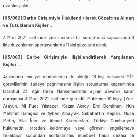
uzatılmış oldu.
(03/062) Darbe Girişimiyle İlişkilendirilerek Gözaltına Alınan
ve Tutuklanan Kişiler
…
3 Mart 2021 tarihinde İzmir merkezli bir soruşturma kapsamında 8
ilde düzenlenen operasyonlarda 11 kişi gözaltına alındı.
(03/063) Darbe Girişimiyle İlişkilendirilerek Yargılanan
Kişiler
…
Aralarında emniyet müdürlerinin de olduğu 18 kişi hakkında MİT
görevlilerinin ifadeye çağrılmasına ilişkin soruşturma kapsamında
İstanbul 23. Ağır Ceza Mahkemesi’nde açılan davanın karar
duruşması 3 Mart 2021 tarihinde görüldü. Mahkeme 10 kişiyi (Yurt
Atayün, Ali Fuat Yılmazer, Kazım Aksoy, Erol Demirhan, Nuh
Mehmet Damgacı ve Ayhan Albayrak, Sebahattin Kaplan, Musa
Metin, Bilal İrice ve Ahmet Kılınçarslan) ‘Türkiye Cumhuriyeti
hükümetini ortadan kaldırmaya veya görevini engellemeye
teşebbüs’ suçundan ağırlaştırılmış müebbet hapis cezası ile