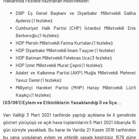
Haklarında Fezleke hazırlanan milletvekilleri:
DBP Eş Genel Başkanı ve Diyarbakır Milletvekili Saliha
Aydeniz (1 fezleke);
Cumhuriyet Halk Partisi (CHP) İstanbul Milletvekili Enis
Berberoğlu (1 fezleke);
HDP Mersin Milletvekili Fatma Kurtalan (1 fezleke);
HDP Diyarbakır Milletvekili İmam Taşçıer (1 fezleke)
HDP Batman Milletvekili Feleknas Uca (3 fezleke);
HDP İzmir Milletvekili Murat Çepni (1 fezleke);
Adalet ve Kalkınma Partisi (AKP) Muğla Milletvekili Mehmet
Yavuz Demir (1 fezleke);
Milliyetçi Hareket Partisi (MHP) Hatay Milletvekili Lütfi
Kaşıkçı (1 fezleke).
(03/061) Eylem ve Etkinliklerin Yasaklandığı İl ve İlçe…
Van Valiliği 3 Mart 2021 tarihinde yaptığı açıklama ile il genelinde
gösteri yürüyüşü ve açık hava toplantılarını 5 Mart 2021 itibarıyla 15
gün süreyle yasakladı. Bu karar ile Van’da 21 Kasım 2016 tarihinden
bu yana uygulanan eylem ve etkinlik yasağı kesintisiz 1579 güne