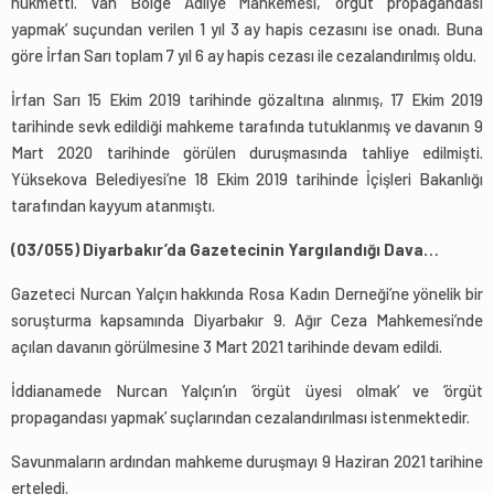
hükmetti. Van Bölge Adliye Mahkemesi, ‘örgüt propagandası
yapmak’ suçundan verilen 1 yıl 3 ay hapis cezasını ise onadı. Buna
göre İrfan Sarı toplam 7 yıl 6 ay hapis cezası ile cezalandırılmış oldu.
İrfan Sarı 15 Ekim 2019 tarihinde gözaltına alınmış, 17 Ekim 2019
tarihinde sevk edildiği mahkeme tarafında tutuklanmış ve davanın 9
Mart 2020 tarihinde görülen duruşmasında tahliye edilmişti.
Yüksekova Belediyesi’ne 18 Ekim 2019 tarihinde İçişleri Bakanlığı
tarafından kayyum atanmıştı.
(03/055) Diyarbakır’da Gazetecinin Yargılandığı Dava…
Gazeteci Nurcan Yalçın hakkında Rosa Kadın Derneği’ne yönelik bir
soruşturma kapsamında Diyarbakır 9. Ağır Ceza Mahkemesi’nde
açılan davanın görülmesine 3 Mart 2021 tarihinde devam edildi.
İddianamede Nurcan Yalçın’ın ‘örgüt üyesi olmak’ ve ‘örgüt
propagandası yapmak’ suçlarından cezalandırılması istenmektedir.
Savunmaların ardından mahkeme duruşmayı 9 Haziran 2021 tarihine
erteledi.