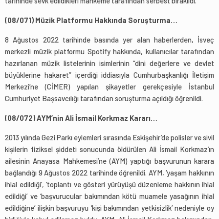
tarihinde sevk edildikleri mahkeme tarafından serbest bırakıldı.
(08/071) Müzik Platformu Hakkında Soruşturma…
8 Ağustos 2022 tarihinde basında yer alan haberlerden, İsveç
merkezli müzik platformu Spotify hakkında, kullanıcılar tarafından
hazırlanan müzik listelerinin isimlerinin “dini değerlere ve devlet
büyüklerine hakaret” içerdiği iddiasıyla Cumhurbaşkanlığı İletişim
Merkezi’ne (CİMER) yapılan şikayetler gerekçesiyle İstanbul
Cumhuriyet Başsavcılığı tarafından soruşturma açıldığı öğrenildi.
(08/072) AYM’nin Ali İsmail Korkmaz Kararı…
2013 yılında Gezi Parkı eylemleri sırasında Eskişehir’de polisler ve sivil
kişilerin fiziksel şiddeti sonucunda öldürülen Ali İsmail Korkmaz’ın
ailesinin Anayasa Mahkemesi’ne (AYM) yaptığı başvurunun karara
bağlandığı 9 Ağustos 2022 tarihinde öğrenildi. AYM, ‘yaşam hakkının
ihlal edildiği’, ‘toplantı ve gösteri yürüyüşü düzenleme hakkının ihlal
edildiği’ ve ‘başvurucular bakımından kötü muamele yasağının ihlal
edildiğine’ ilişkin başvuruyu ‘kişi bakımından yetkisizlik’ nedeniyle oy