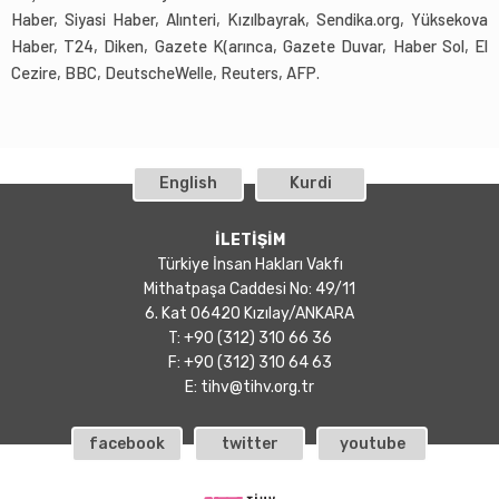
Haber, Siyasi Haber, Alınteri, Kızılbayrak, Sendika.org, Yüksekova
Haber, T24, Diken, Gazete K(arınca, Gazete Duvar, Haber Sol, El
Cezire, BBC, DeutscheWelle, Reuters, AFP.
English
Kurdi
İLETİŞİM
Türkiye İnsan Hakları Vakfı
Mithatpaşa Caddesi No: 49/11
6. Kat 06420 Kızılay/ANKARA
T: +90 (312) 310 66 36
F: +90 (312) 310 64 63
E:
tihv@tihv.org.tr
facebook
twitter
youtube