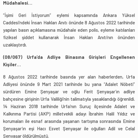
Müdahalesi…
“İşimi Geri İstiyorum” eylemi kapsamında Ankara Yüksel
Caddesi’ndeki İnsan Hakları Anıtı önünde 8 Ağustos 2022 tarihinde
yapılan basın açıklamasına müdahale eden polis, eyleme katılanları
fiziksel şiddet kullanarak İnsan Hakları Anıtı’nın önünden
uzaklaştırdı.
(08/067) Urfa’da Adliye Binasına Girişleri Engellenen
Kişiler…
8 Ağustos 2022 tarihinde basında yer alan haberlerden, Urfa
Adliyesi önünde 9 Mart 2021 tarihinde bu yana “Adalet Nöbeti”
sürdüren Emine Şenyaşar ve oğlu Ferit Şenyaşar’ın adliye
bahçesine girişinin Urfa Valiliği’nin talimatıyla yasaklandığı öğrenildi.
14 Haziran 2018 tarihinde Urfa’nın Suruç ilçesinde Adalet ve
Kalkınma Partisi (AKP) milletvekili adayı İbrahim Halil Yıldız ve
korumaları ile esnaf arasında yaşanan tartışma sonrasında Emine
Şenyaşar’ın eşi Hacı Esvet Şenyaşar ile oğulları Adil ve Celal
Şenyaşar öldürülmüştü.