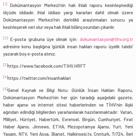
[1]
Dokümantasyon Merkezi’nin hak ihlali raporu kesinleşmediği
ölçüde iddiadır, ihlal iddiası yargı kararları dahil olmak üzere
Dokümantasyon Merkezi’nin derinlikli araştırmaları sonucu ya
kesinleşerek veri olur veya hak ihlali bilânçosundan çıkarılır.
[2]
E-posta grubuna üye olmak için:
dokumantasyon@tihv.org.tr
adresine konu başlığına ‘günlük insan hakları raporu üyelik talebi’
yazarak boş e-posta atınız.
[3]
https://www.facebook.com/TIHV.HRFT
[4]
https://twitter.com/insanhaklari
[5]
Genel Kaynak ve Bilgi Notu: Günlük İnsan Hakları Raporu,
Dokümantasyon Merkezi’nin her gün taradığı aşağıdaki gazete,
haber ajansı ve internet sitesi haberlerinden ve TİHV’nin ilişki
ağından edindiği bilgilerden yararlanılarak hazırlanmaktadır: Vatan,
Milliyet, Hürriyet, Habertürk, Evrensel, Birgün, Cumhuriyet, Fırat
Haber Ajansı, Jinnews, ETHA, Mezopotamya Ajansı, Yurt, Yeni
Yaşam, NTV, Yeni Asya, Bianet, Halkinsesi.tv, Cnnturk, Tr724, İleri