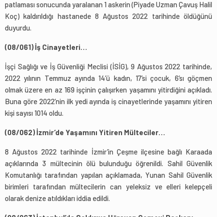
patlaması sonucunda yaralanan 1 askerin (Piyade Uzman Çavuş Halil
Koç) kaldırıldığı hastanede 8 Ağustos 2022 tarihinde öldüğünü
duyurdu.
(08/061) İş Cinayetleri…
İşçi Sağlığı ve İş Güvenliği Meclisi (İSİG), 9 Ağustos 2022 tarihinde,
2022 yılının Temmuz ayında 14’ü kadın, 17’si çocuk, 6’sı göçmen
olmak üzere en az 169 işçinin çalışırken yaşamını yitirdiğini açıkladı.
Buna göre 2022’nin ilk yedi ayında iş cinayetlerinde yaşamını yitiren
kişi sayısı 1014 oldu.
(08/062) İzmir’de Yaşamını Yitiren Mülteciler…
8 Ağustos 2022 tarihinde İzmir’in Çeşme ilçesine bağlı Karaada
açıklarında 3 mültecinin ölü bulunduğu öğrenildi. Sahil Güvenlik
Komutanlığı tarafından yapılan açıklamada, Yunan Sahil Güvenlik
birimleri tarafından mültecilerin can yeleksiz ve elleri kelepçeli
olarak denize atıldıkları iddia edildi.