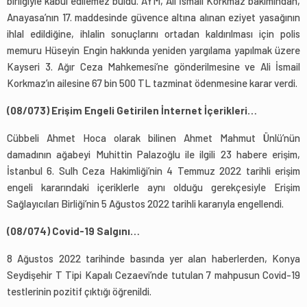
birliğiyle kabul edilemez buldu. AYM, Ali İsmail Korkmaz bakımından,
Anayasa’nın 17. maddesinde güvence altına alınan eziyet yasağının
ihlal edildiğine, ihlalin sonuçlarını ortadan kaldırılması için polis
memuru Hüseyin Engin hakkında yeniden yargılama yapılmak üzere
Kayseri 3. Ağır Ceza Mahkemesi’ne gönderilmesine ve Ali İsmail
Korkmaz’ın ailesine 67 bin 500 TL tazminat ödenmesine karar verdi.
(08/073) Erişim Engeli Getirilen İnternet İçerikleri…
Cübbeli Ahmet Hoca olarak bilinen Ahmet Mahmut Ünlü’nün
damadının ağabeyi Muhittin Palazoğlu ile ilgili 23 habere erişim,
İstanbul 6. Sulh Ceza Hakimliği’nin 4 Temmuz 2022 tarihli erişim
engeli kararındaki içeriklerle aynı olduğu gerekçesiyle Erişim
Sağlayıcıları Birliği’nin 5 Ağustos 2022 tarihli kararıyla engellendi.
(08/074) Covid-19 Salgını…
8 Ağustos 2022 tarihinde basında yer alan haberlerden, Konya
Seydişehir T Tipi Kapalı Cezaevi’nde tutulan 7 mahpusun Covid-19
testlerinin pozitif çıktığı öğrenildi.