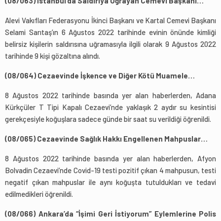
(08/063) İstanbul’da Saldırıya Uğrayan Cemevi Başkanı…
Alevi Vakıfları Federasyonu İkinci Başkanı ve Kartal Cemevi Başkanı
Selami Sarıtaş’ın 6 Ağustos 2022 tarihinde evinin önünde kimliği
belirsiz kişilerin saldırısına uğramasıyla ilgili olarak 9 Ağustos 2022
tarihinde 9 kişi gözaltına alındı.
(08/064) Cezaevinde İşkence ve Diğer Kötü Muamele…
8 Ağustos 2022 tarihinde basında yer alan haberlerden, Adana
Kürkçüler T Tipi Kapalı Cezaevi’nde yaklaşık 2 aydır su kesintisi
gerekçesiyle koğuşlara sadece günde bir saat su verildiği öğrenildi.
(08/065) Cezaevinde Sağlık Hakkı Engellenen Mahpuslar…
8 Ağustos 2022 tarihinde basında yer alan haberlerden, Afyon
Bolvadin Cezaevi’nde Covid-19 testi pozitif çıkan 4 mahpusun, testi
negatif çıkan mahpuslar ile aynı koğuşta tutuldukları ve tedavi
edilmedikleri öğrenildi.
(08/066) Ankara’da “İşimi Geri İstiyorum” Eylemlerine Polis