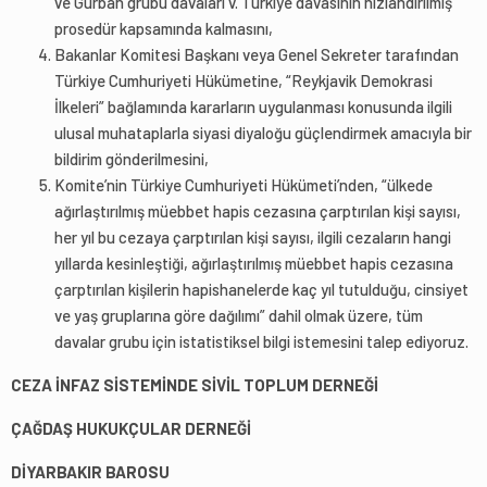
ve Gurban grubu davaları v. Türkiye davasının hızlandırılmış
prosedür kapsamında kalmasını,
Bakanlar Komitesi Başkanı veya Genel Sekreter tarafından
Türkiye Cumhuriyeti Hükümetine, “Reykjavik Demokrasi
İlkeleri” bağlamında kararların uygulanması konusunda ilgili
ulusal muhataplarla siyasi diyaloğu güçlendirmek amacıyla bir
bildirim gönderilmesini,
Komite’nin Türkiye Cumhuriyeti Hükümeti’nden, “ülkede
ağırlaştırılmış müebbet hapis cezasına çarptırılan kişi sayısı,
her yıl bu cezaya çarptırılan kişi sayısı, ilgili cezaların hangi
yıllarda kesinleştiği, ağırlaştırılmış müebbet hapis cezasına
çarptırılan kişilerin hapishanelerde kaç yıl tutulduğu, cinsiyet
ve yaş gruplarına göre dağılımı” dahil olmak üzere, tüm
davalar grubu için istatistiksel bilgi istemesini talep ediyoruz.
CEZA İNFAZ SİSTEMİNDE SİVİL TOPLUM DERNEĞİ
ÇAĞDAŞ HUKUKÇULAR DERNEĞİ
DİYARBAKIR BAROSU