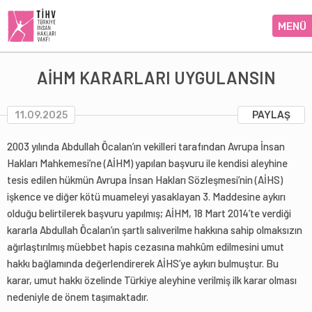
MENÜ
AİHM KARARLARI UYGULANSIN
11.09.2025
PAYLAŞ
2003 yılında Abdullah Öcalan’ın vekilleri tarafından Avrupa İnsan
Hakları Mahkemesi’ne (AİHM) yapılan başvuru ile kendisi aleyhine
tesis edilen hükmün Avrupa İnsan Hakları Sözleşmesi’nin (AİHS)
işkence ve diğer kötü muameleyi yasaklayan 3. Maddesine aykırı
olduğu belirtilerek başvuru yapılmış; AİHM, 18 Mart 2014’te verdiği
kararla Abdullah Öcalan’ın şartlı salıverilme hakkına sahip olmaksızın
ağırlaştırılmış müebbet hapis cezasına mahkûm edilmesini umut
hakkı bağlamında değerlendirerek AİHS’ye aykırı bulmuştur. Bu
karar, umut hakkı özelinde Türkiye aleyhine verilmiş ilk karar olması
nedeniyle de önem taşımaktadır.