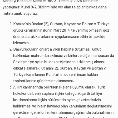
Konseyi Bakanlar Komitesi’ne, 21 Temmuz 2025 tarihinde
yaptığımız ‘Kural 9/2 Bildirimi’nde yer alan talepleri bir kez daha
hatırlatmak istiyoruz:
Komite’nin Öcalan (2), Gurban, Kaytan ve Boltan v. Türkiye
grubu kararlarının ilkinin Mart 2014’ te verilmiş olmasını göz
önüne alarak kararlarının uygulanmasını etkin bir şekilde
izlemesini;
Başvurucuların onlarca yıldır hapiste tutulması, umut
hakkından mahrum bırakılması ve binlerce diğer mahpusun da
Sözleşme’ye aykırı bu ceza rejiminden etkilenmiş olması
dikkate alınarak, Öcalan (2), Gurban, Kaytan ve Boltan v.
Türkiye kararlarının Komite’nin düzenli insan hakları
toplantılarının gündemine alınmasını,
AİHM kararlarında belirtilen ilkelerle uyumlu olarak, Türk
hukukunda belirli suçlara ilişkin kategorik şartlı tahliye
kısıtlamalarına ilişkin hükümlerin ayrım gözetmeksizin
kaldırılması ve ihlalin kaynağı olan kanunların değiştirilmesini
gerektiren genel önlemlerin alınması çağrısında bulunulmasını