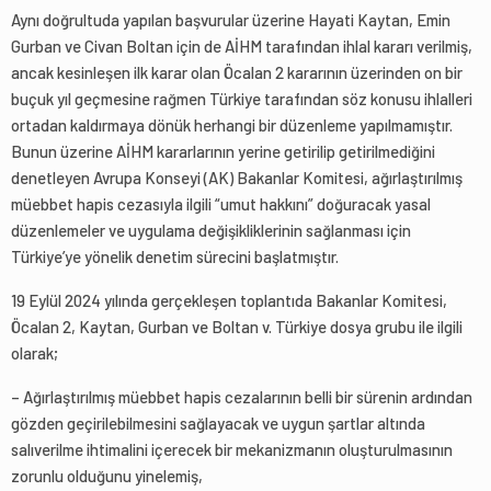
Aynı doğrultuda yapılan başvurular üzerine Hayati Kaytan, Emin
Gurban ve Civan Boltan için de AİHM tarafından ihlal kararı verilmiş,
ancak kesinleşen ilk karar olan Öcalan 2 kararının üzerinden on bir
buçuk yıl geçmesine rağmen Türkiye tarafından söz konusu ihlalleri
ortadan kaldırmaya dönük herhangi bir düzenleme yapılmamıştır.
Bunun üzerine AİHM kararlarının yerine getirilip getirilmediğini
denetleyen Avrupa Konseyi (AK) Bakanlar Komitesi, ağırlaştırılmış
müebbet hapis cezasıyla ilgili “umut hakkını” doğuracak yasal
düzenlemeler ve uygulama değişikliklerinin sağlanması için
Türkiye’ye yönelik denetim sürecini başlatmıştır.
19 Eylül 2024 yılında gerçekleşen toplantıda Bakanlar Komitesi,
Öcalan 2, Kaytan, Gurban ve Boltan v. Türkiye dosya grubu ile ilgili
olarak;
– Ağırlaştırılmış müebbet hapis cezalarının belli bir sürenin ardından
gözden geçirilebilmesini sağlayacak ve uygun şartlar altında
salıverilme ihtimalini içerecek bir mekanizmanın oluşturulmasının
zorunlu olduğunu yinelemiş,