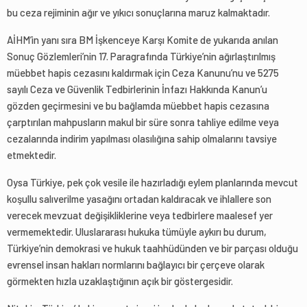
bu ceza rejiminin ağır ve yıkıcı sonuçlarına maruz kalmaktadır.
AİHM’in yanı sıra BM İşkenceye Karşı Komite de yukarıda anılan
Sonuç Gözlemleri’nin 17. Paragrafında Türkiye’nin ağırlaştırılmış
müebbet hapis cezasını kaldırmak için Ceza Kanunu’nu ve 5275
sayılı Ceza ve Güvenlik Tedbirlerinin İnfazı Hakkında Kanun’u
gözden geçirmesini ve bu bağlamda müebbet hapis cezasına
çarptırılan mahpusların makul bir süre sonra tahliye edilme veya
cezalarında indirim yapılması olasılığına sahip olmalarını tavsiye
etmektedir.
Oysa Türkiye, pek çok vesile ile hazırladığı eylem planlarında mevcut
koşullu salıverilme yasağını ortadan kaldıracak ve ihlallere son
verecek mevzuat değişikliklerine veya tedbirlere maalesef yer
vermemektedir. Uluslararası hukuka tümüyle aykırı bu durum,
Türkiye’nin demokrasi ve hukuk taahhüdünden ve bir parçası olduğu
evrensel insan hakları normlarını bağlayıcı bir çerçeve olarak
görmekten hızla uzaklaştığının açık bir göstergesidir.