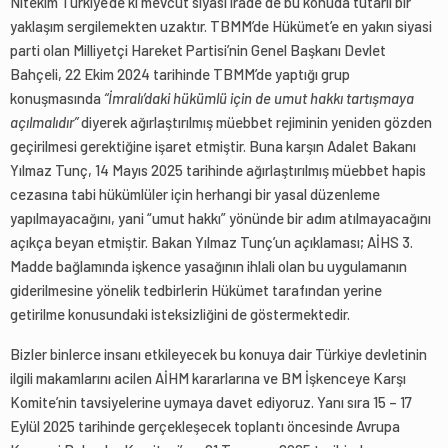
Nitekim Türkiye’de ki mevcut siyasi irade de bu konuda tutarlı bir
yaklaşım sergilemekten uzaktır. TBMM’de Hükümet’e en yakın siyasi
parti olan Milliyetçi Hareket Partisi’nin Genel Başkanı Devlet
Bahçeli, 22 Ekim 2024 tarihinde TBMM’de yaptığı grup
konuşmasında
“İmralı’daki hükümlü için de umut hakkı tartışmaya
açılmalıdır”
diyerek ağırlaştırılmış müebbet rejiminin yeniden gözden
geçirilmesi gerektiğine işaret etmiştir. Buna karşın Adalet Bakanı
Yılmaz Tunç, 14 Mayıs 2025 tarihinde ağırlaştırılmış müebbet hapis
cezasına tabi hükümlüler için herhangi bir yasal düzenleme
yapılmayacağını, yani “umut hakkı” yönünde bir adım atılmayacağını
açıkça beyan etmiştir. Bakan Yılmaz Tunç’un açıklaması; AİHS 3.
Madde bağlamında işkence yasağının ihlali olan bu uygulamanın
giderilmesine yönelik tedbirlerin Hükümet tarafından yerine
getirilme konusundaki isteksizliğini de göstermektedir.
Bizler binlerce insanı etkileyecek bu konuya dair Türkiye devletinin
ilgili makamlarını acilen AİHM kararlarına ve BM İşkenceye Karşı
Komite’nin tavsiyelerine uymaya davet ediyoruz. Yanı sıra 15 – 17
Eylül 2025 tarihinde gerçekleşecek toplantı öncesinde Avrupa